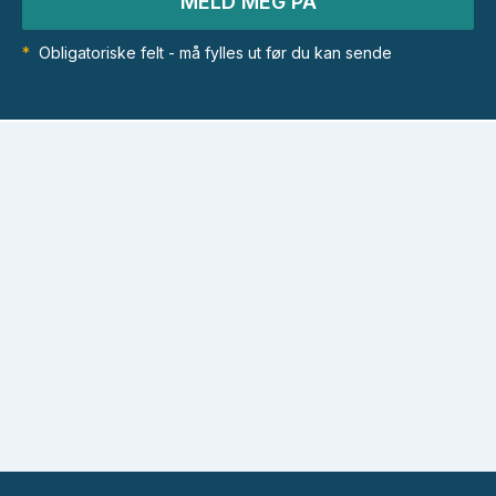
MELD MEG PÅ
*
Obligatoriske felt - må fylles ut før du kan sende